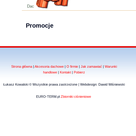
Dachspin.pl
| Promocje
Promocje
Strona główna
|
Akcesoria dachowe
|
O firmie
|
Jak zamawiać
|
Warunki
handlowe
|
Kontakt
|
Pobierz
Łukasz Kowalski © Wszystkie prawa zastrzeżone | Webdesign: Dawid Wiśniewski
EURO-TERM.pl
Zbiorniki ciśnieniowe