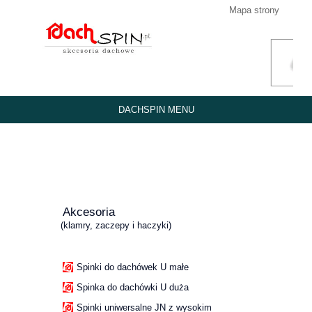
Mapa strony
DACHSPIN MENU
Akcesoria
(klamry, zaczepy i haczyki)
Spinki do dachówek U małe
Spinka do dachówki U duża
Spinki uniwersalne JN z wysokim