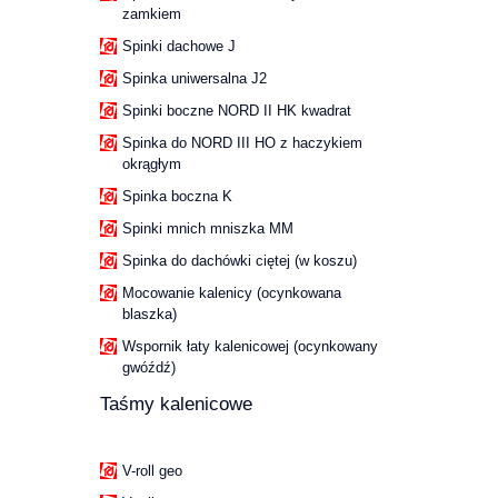
zamkiem
Spinki dachowe J
Spinka uniwersalna J2
Spinki boczne NORD II HK kwadrat
Spinka do NORD III HO z haczykiem
okrągłym
Spinka boczna K
Spinki mnich mniszka MM
Spinka do dachówki ciętej (w koszu)
Mocowanie kalenicy (ocynkowana
blaszka)
Wspornik łaty kalenicowej (ocynkowany
gwóźdź)
Taśmy kalenicowe
V-roll geo